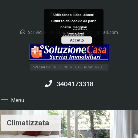
Utilizzando il sito, accetti
l'utilizzo dei cookie da parte
nostra.
maggiori
Scrivici a :
soluzionecasa.foggia@gmail.com
informazioni
Accetto
SPECIALISTI NEL VENDERE CASE RESIDENZIALI
3404173318
Menu
Climatizzata